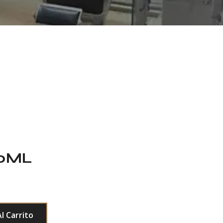
50ML
l Carrito