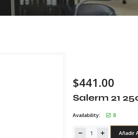
$
441.00
Salerm 21 2
Availability:
8
Añadir A
Quantity