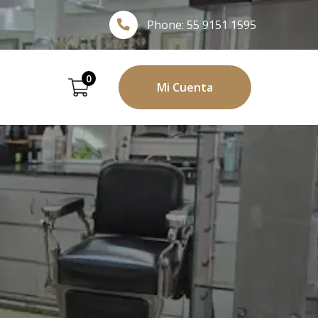
Phone:
55 9151 1595
0
Mi Cuenta