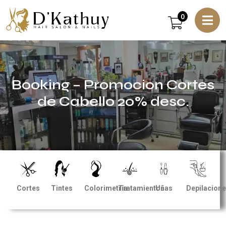
0
Booking – Promocion Cortes
de Cabello 20% desc.
Cortes
Tintes
Colorimetría
Tratamientos
Uñas
Depilacion